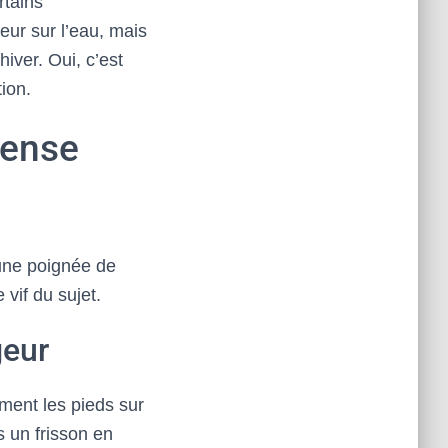
rtains
eur sur l’eau, mais
hiver. Oui, c’est
ion.
pense
 une poignée de
 vif du sujet.
geur
ément les pieds sur
 un frisson en