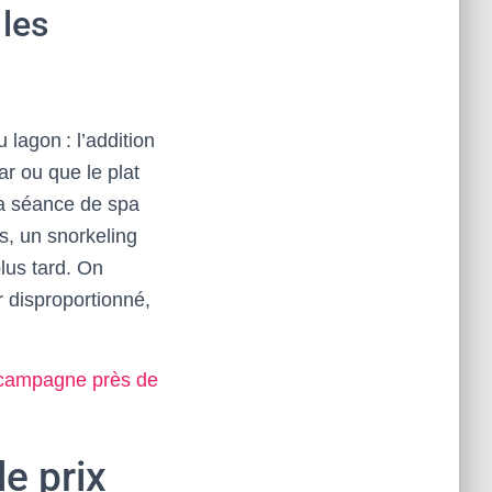
 les
 lagon : l’addition
ar ou que le plat
 la séance de spa
is, un snorkeling
lus tard. On
 disproportionné,
a campagne près de
e prix