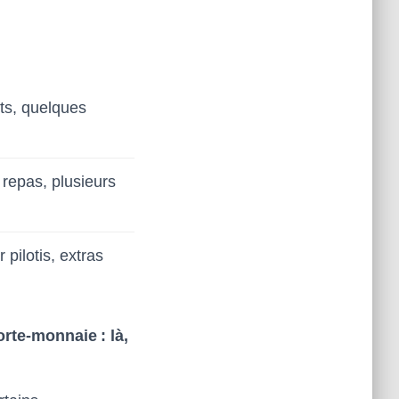
rts, quelques
, repas, plusieurs
 pilotis, extras
orte-monnaie : là,