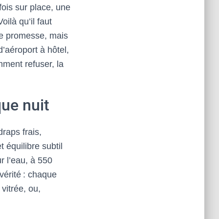
fois sur place, une
oilà qu’il faut
ne promesse, mais
d’aéroport à hôtel,
mment refuser, la
ue nuit
draps frais,
 équilibre subtil
r l’eau, à 550
vérité : chaque
vitrée, ou,