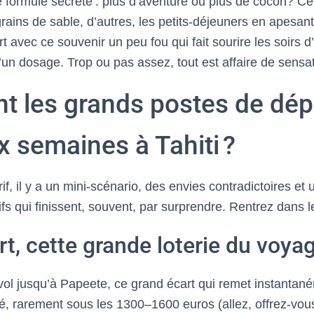
e formule secrète : plus d’aventure ou plus de cocon? Ce
grains de sable, d’autres, les petits-déjeuners en apesant
t avec ce souvenir un peu fou qui fait sourire les soirs d’
d’un dosage. Trop ou pas assez, tout est affaire de sensat
nt les grands postes de dé
x semaines à Tahiti ?
if, il y a un mini-scénario, des envies contradictoires et
fs qui finissent, souvent, par surprendre. Rentrez dans le
rt, cette grande loterie du voya
 vol jusqu’à Papeete, ce grand écart qui remet instantan
é, rarement sous les 1300–1600 euros (allez, offrez-vous