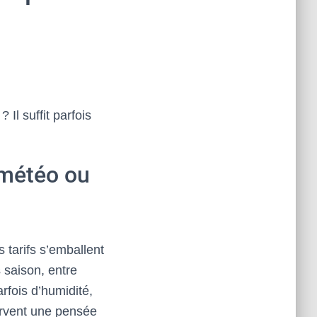
 Il suffit parfois
a météo ou
s tarifs s’emballent
 saison, entre
rfois d’humidité,
ervent une pensée