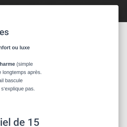
ces
fort ou luxe
 charme
(simple
re longtemps après.
il bascule
e s’explique pas.
iel de 15