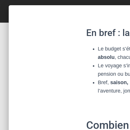
En bref : l
Le budget s’ét
absolu
, chac
Le voyage s’in
pension ou bu
Bref,
saison,
l’aventure, jo
Combien 