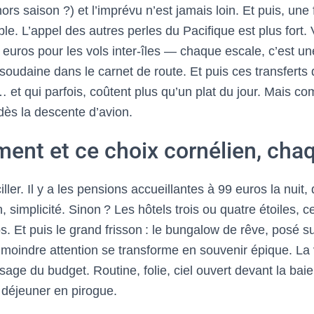
hors saison ?) et l’imprévu n’est jamais loin. Et puis, une 
le. L’appel des autres perles du Pacifique est plus fort. V
euros pour les vols inter-îles — chaque escale, c’est u
soudaine dans le carnet de route. Et puis ces transferts 
r… et qui parfois, coûtent plus qu’un plat du jour. Mais co
s la descente d’avion.
ent et ce choix cornélien, chaq
ler. Il y a les pensions accueillantes à 99 euros la nuit, 
simplicité. Sinon ? Les hôtels trois ou quatre étoiles, cet
. Et puis le grand frisson : le bungalow de rêve, posé su
a moindre attention se transforme en souvenir épique. La 
sage du budget. Routine, folie, ciel ouvert devant la baie 
t déjeuner en pirogue.