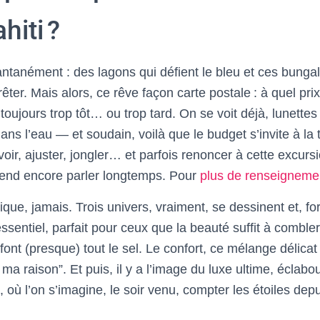
hiti ?
antanément : des lagons qui défient le bleu et ces bungal
êter. Mais alors, ce rêve façon carte postale : à quel prix
 toujours trop tôt… ou trop tard. On se voit déjà, lunettes 
dans l’eau — et soudain, voilà que le budget s’invite à la 
oir, ajuster, jongler… et parfois renoncer à cette excurs
tend encore parler longtemps. Pour
plus de renseigneme
ue, jamais. Trois univers, vraiment, se dessinent et, for
essentiel, parfait pour ceux que la beauté suffit à combler
 font (presque) tout le sel. Le confort, ce mélange délicat
e ma raison”. Et puis, il y a l’image du luxe ultime, éclab
 où l’on s’imagine, le soir venu, compter les étoiles depuis