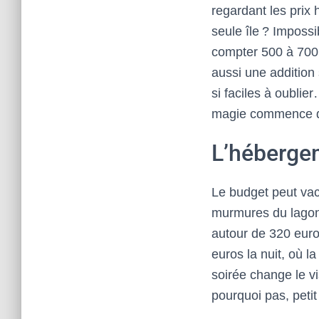
regardant les prix 
seule île ? Impossib
compter 500 à 700 
aussi une addition 
si faciles à oublie
magie commence dè
L’hébergem
Le budget peut vacil
murmures du lagon, 
autour de 320 euros
euros la nuit, où l
soirée change le vi
pourquoi pas, peti