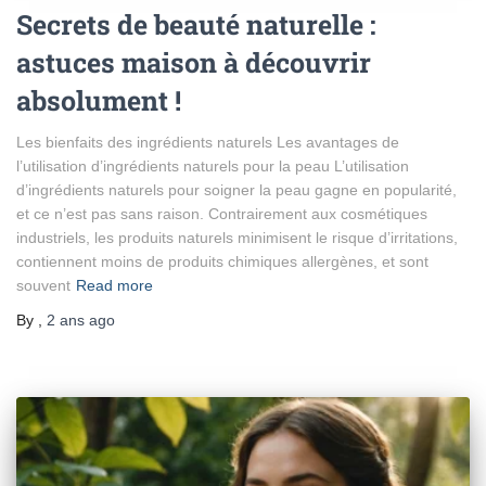
Secrets de beauté naturelle :
astuces maison à découvrir
absolument !
Les bienfaits des ingrédients naturels Les avantages de
l’utilisation d’ingrédients naturels pour la peau L’utilisation
d’ingrédients naturels pour soigner la peau gagne en popularité,
et ce n’est pas sans raison. Contrairement aux cosmétiques
industriels, les produits naturels minimisent le risque d’irritations,
contiennent moins de produits chimiques allergènes, et sont
souvent
Read more
By
,
2 ans
ago