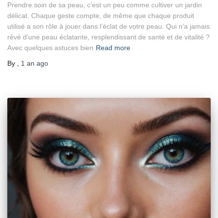
Prendre soin de sa peau, c’est un peu comme cultiver un jardin
délicat. Chaque geste compte, de même que chaque produit
utilisé a son rôle à jouer dans l’éclat de votre peau. Qui n’a jamais
rêvé d’une peau éclatante, resplendissant de santé et de vitalité ?
Avec quelques astuces bien
Read more
By
,
1 an
ago