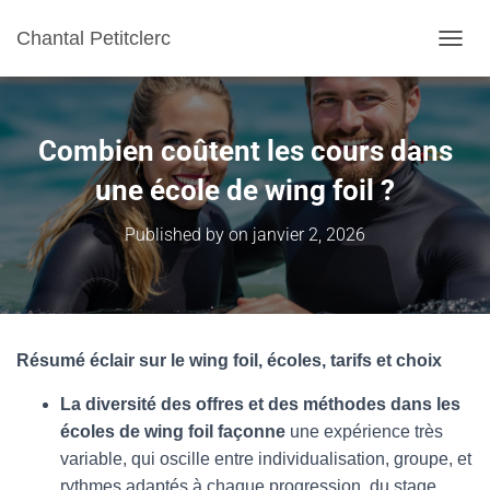
Chantal Petitclerc
TOGGL
Combien coûtent les cours dans
une école de wing foil ?
Published by
on
janvier 2, 2026
Résumé éclair sur le wing foil, écoles, tarifs et choix
La diversité des offres et des méthodes dans les
écoles de wing foil façonne
une expérience très
variable, qui oscille entre individualisation, groupe, et
rythmes adaptés à chaque progression, du stage