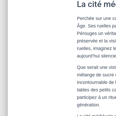
La cité mé
Perchée sur une co
Âge. Ses ruelles p
Pérouges un vérit
préservée et la vi
ruelles, imaginez l
aujourd’hui silenci
Que serait une vi
mélange de sucre e
incontournable de 
tables des petits c
participez à un rit
génération.