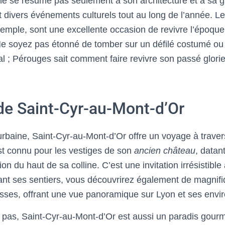
ne se résume pas seulement à son architecture et à sa g
divers événements culturels tout au long de l’année. Le
emple, sont une excellente occasion de revivre l’époque
Ne soyez pas étonné de tomber sur un défilé costumé ou
 ; Pérouges sait comment faire revivre son passé glori
 de Saint-Cyr-au-Mont-d’Or
 urbaine, Saint-Cyr-au-Mont-d’Or offre un voyage à trave
st connu pour les vestiges de son
ancien château
, data
gion du haut de sa colline. C’est une invitation irrésistible
nt ses sentiers, vous découvrirez également de magnifiq
asses, offrant une vue panoramique sur Lyon et ses envir
 pas, Saint-Cyr-au-Mont-d’Or est aussi un paradis gour