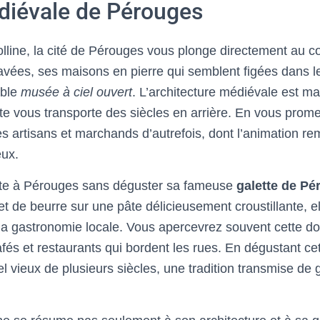
diévale de Pérouges
lline, la cité de Pérouges vous plonge directement au
avées, ses maisons en pierre qui semblent figées dans l
able
musée à ciel ouvert
. L’architecture médiévale est m
site vous transporte des siècles en arrière. En vous prom
es artisans et marchands d’autrefois, dont l’animation rem
eux.
site à Pérouges sans déguster sa fameuse
galette de Pé
t de beurre sur une pâte délicieusement croustillante, el
la gastronomie locale. Vous apercevrez souvent cette do
afés et restaurants qui bordent les rues. En dégustant cet
uel vieux de plusieurs siècles, une tradition transmise de