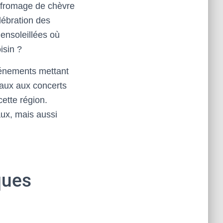
e fromage de chèvre
lébration des
ensoleillées où
isin ?
événements mettant
naux aux concerts
cette région.
aux, mais aussi
ques