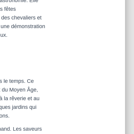
astronomie. Elle
s fêtes
 des chevaliers et
 une démonstration
eux.
rs le temps. Ce
nt du Moyen Âge,
 à la rêverie et au
ues jardins qui
ons.
mand. Les saveurs