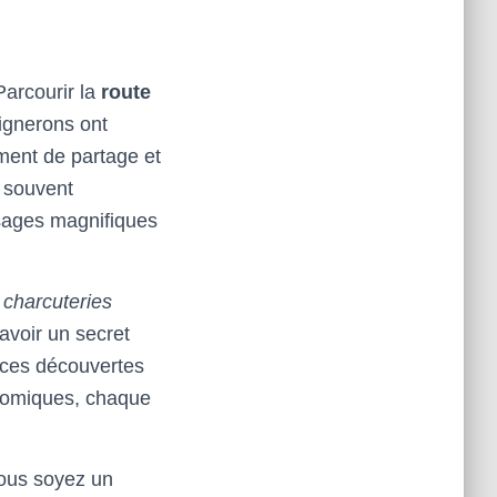
Parcourir la
route
vignerons ont
oment de partage et
t souvent
ysages magnifiques
s
charcuteries
avoir un secret
 ces découvertes
onomiques, chaque
vous soyez un