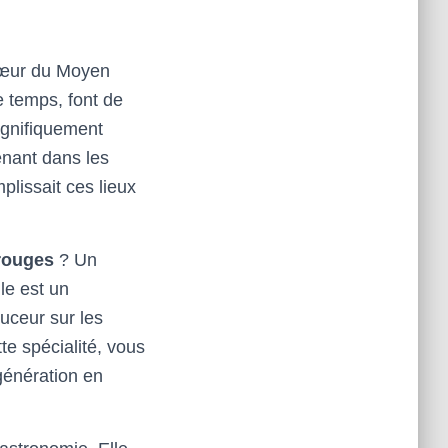
 cœur du Moyen
e temps, font de
agnifiquement
enant dans les
plissait ces lieux
rouges
? Un
le est un
uceur sur les
te spécialité, vous
 génération en