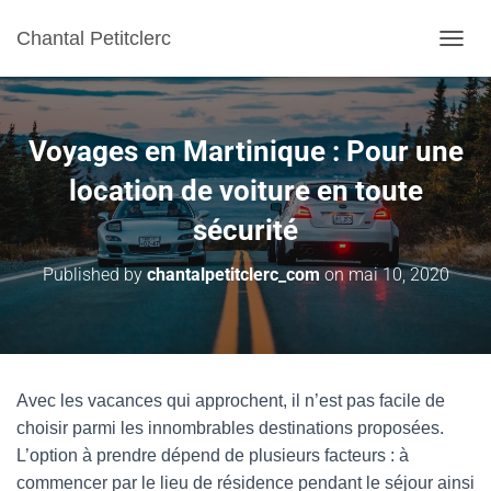
Chantal Petitclerc
TOGGL
Voyages en Martinique : Pour une
location de voiture en toute
sécurité
Published by
chantalpetitclerc_com
on
mai 10, 2020
Avec les vacances qui approchent, il n’est pas facile de
choisir parmi les innombrables destinations proposées.
L’option à prendre dépend de plusieurs facteurs : à
commencer par le lieu de résidence pendant le séjour ainsi