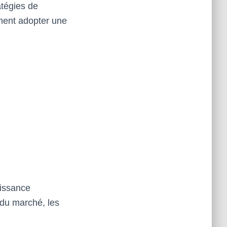
atégies de
mment adopter une
oissance
 du marché, les