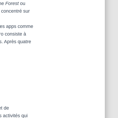
mme
Forest
ou
r concentré sur
 des apps comme
ro consiste à
s. Après quatre
l
t de
 activités qui