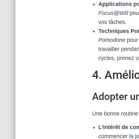
Applications po
Focus@Will
peuv
vos tâches.
Techniques Pom
Pomodone
pour 
travailler penda
cycles, prenez 
4. Amélio
Adopter un
Une bonne routine m
L’intérêt de co
commencer la jou