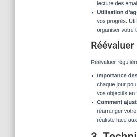
lecture des emai
Utilisation d’a
vos progrès. Uti
organiser votre 
Réévaluer 
Réévaluer régulièr
Importance des
chaque jour pour
vos objectifs e
Comment ajuste
réarranger votre
réaliste face au
3. Techni