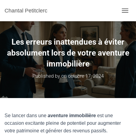
Chantal Petitclerc
TOGGL
Les erreurs inattendues à éviter
absolument lors de votre aventure
immobilière
Published by
on
octobre 17, 2024
Se lancer dans une
aventure immobilière
est une
occasion excitante pleine de potentiel pour augmenter
votre patrimoine et générer des revenus passifs.