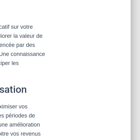
atif sur votre
iorer la valeur de
luencée par des
. Une connaissance
iper les
isation
aximiser vos
les périodes de
une amélioration
oitre vos revenus