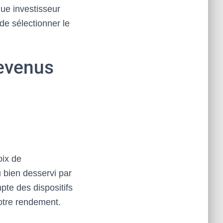
que investisseur
de sélectionner le
revenus
oix de
u bien desservi par
pte des dispositifs
otre rendement.