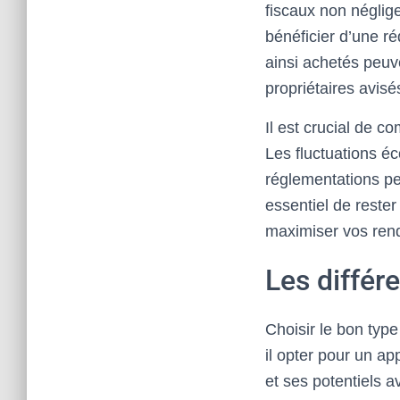
fiscaux non néglige
bénéficier d’une ré
ainsi achetés peu
propriétaires avis
Il est crucial de c
Les fluctuations é
réglementations peu
essentiel de reste
maximiser vos rend
Les différ
Choisir le bon type
il opter pour un a
et ses potentiels 