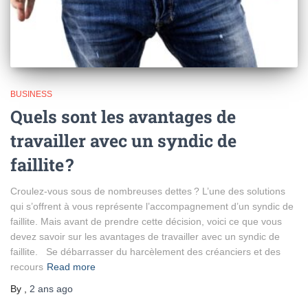
BUSINESS
Quels sont les avantages de
travailler avec un syndic de
faillite ?
Croulez-vous sous de nombreuses dettes ? L’une des solutions
qui s’offrent à vous représente l’accompagnement d’un syndic de
faillite. Mais avant de prendre cette décision, voici ce que vous
devez savoir sur les avantages de travailler avec un syndic de
faillite. Se débarrasser du harcèlement des créanciers et des
recours
Read more
By
,
2 ans
ago