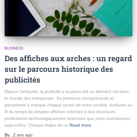
BUSINESS
Des affiches aux arches : un regard
sur le parcours historique des
publicités
Depuis l’antiquité, la publicité a toujours été un élément clé dans
le monde des entreprises. Sa présence omniprésente et
persistante a marqué chaque recoin de notre société, évoluant au
fil du temps de simples affiches colorées à des structures
publicitaires technologiquement avancées que nous connaissons
aujourd’hui. Chaque étape de ce
Read more
By
,
2 ans
ago