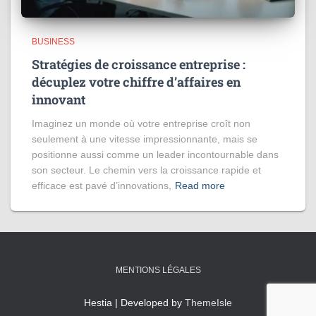
BUSINESS
Stratégies de croissance entreprise :
décuplez votre chiffre d’affaires en
innovant
Imaginez un monde où votre entreprise croît non
seulement à une vitesse impressionnante, mais se
positionne aussi comme un leader incontournable dans
son secteur. Le chemin vers la croissance rapide et
efficace est pavé d’innovations,
Read more
MENTIONS LÉGALES
Hestia | Developed by
ThemeIsle