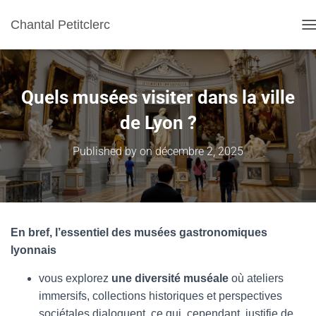
Chantal Petitclerc
T
Quels musées visiter dans la ville
de Lyon ?
Published by
on
décembre 2, 2025
En bref, l’essentiel des musées gastronomiques
lyonnais
vous explorez
une diversité muséale
où ateliers
immersifs, collections historiques et perspectives
sociétales dialoguent, ce qui, cependant, justifie de