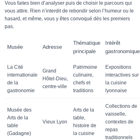
Vous faites bien d’analyser puis de choisir le parcours qui
vous attire. Rien n’interdit de rebondir selon l’humeur ou le
hasard, et même, vous y êtes convoqué dès les premiers
pas.
Thématique
Intérêt
Musée
Adresse
principale
gastronomique
La Cité
Patrimoine
Expositions
Grand
internationale
culinaire,
interactives sur
Hôtel-Dieu,
de la
chefs et
la cuisine
centre-ville
gastronomie
traditions
lyonnaise
Collections de
Musée des
Arts de la
vaisselle,
Arts de la
table,
Vieux Lyon
contextes de
table
histoire de
repas
(Gadagne)
la cuisine
traditionnels