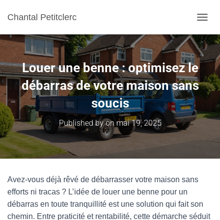
Chantal Petitclerc
TOGGL
Louer une benne : optimisez le
débarras de votre maison sans
soucis
Published by
on
mai 19, 2025
Avez-vous déjà rêvé de débarrasser votre maison sans
efforts ni tracas ? L’idée de louer une benne pour un
débarras en toute tranquillité est une solution qui fait son
chemin. Entre praticité et rentabilité, cette démarche séduit