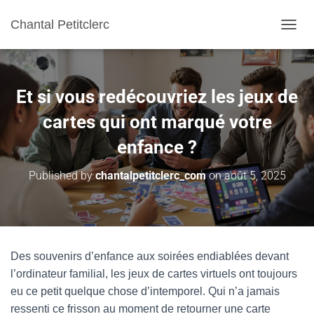
Chantal Petitclerc
TOGGL
Et si vous redécouvriez les jeux de
cartes qui ont marqué votre
enfance ?
Published by
chantalpetitclerc_com
on
août 5, 2025
Des souvenirs d’enfance aux soirées endiablées devant
l’ordinateur familial, les jeux de cartes virtuels ont toujours
eu ce petit quelque chose d’intemporel. Qui n’a jamais
ressenti ce frisson au moment de retourner une carte