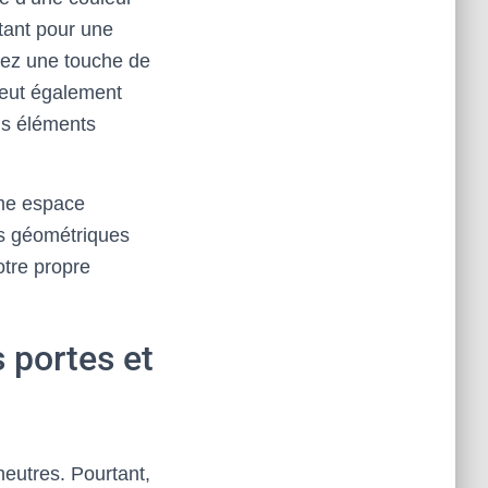
tant pour une
tez une touche de
peut également
ns éléments
mme espace
fs géométriques
otre propre
s portes et
neutres. Pourtant,