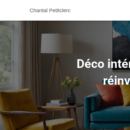
Chantal Petitclerc
Déco inté
réin