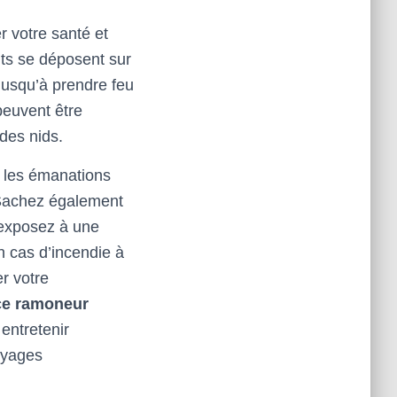
 votre santé et
nts se déposent sur
jusqu’à prendre feu
peuvent être
des nids.
r les émanations
 Sachez également
 exposez à une
n cas d’incendie à
r votre
ce ramoneur
entretenir
oyages