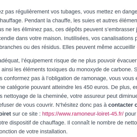
ez pas régulièrement vos tubages, vous mettez en danger
hauffage. Pendant la chauffe, les suies et autres éléme
ous ne les éliminez pas, ces dépôts peuvent s’embrasser 
cendie dans votre maison. Inutilisées, vos canalisations 
branches ou des résidus. Elles peuvent même accueillir 
adéquat, l’équipement risque de ne plus pouvoir évacue
te ainsi les éléments toxiques du monoxyde de carbone.
s conformez pas à l’obligation de ramonage, vous vous
e catégorie pouvant atteindre les 450 euros. De plus, e
 nettoyage de la cheminée, votre assureur peut diminue
efuser de vous couvrir. N’hésitez donc pas à
contacter 
oiret
sur ce site :
https://www.ramoneur-loiret-45.fr/
pour 
re dispositif de chauffage. Il connaît le nombre de nett
ction de votre installation.