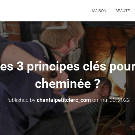
MAISON
BEAUTÉ
les 3 principes clés pou
cheminée ?
Published by
chantalpetitclerc_com
on
mai 30, 2022