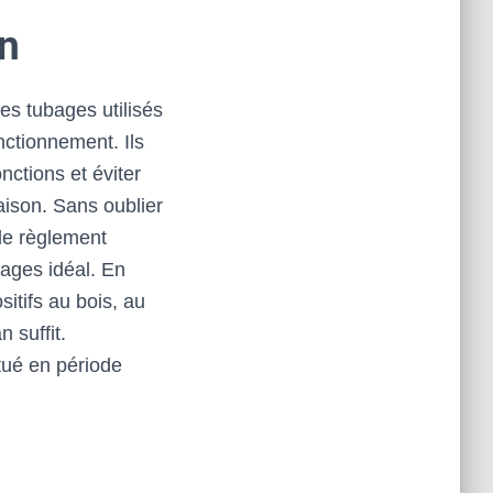
an
es tubages utilisés
ctionnement. Ils
ctions et éviter
aison. Sans oublier
 le règlement
ages idéal. En
itifs au bois, au
 suffit.
tué en période