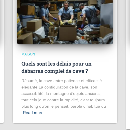
MAISON
Quels sont les délais pour un
débarras complet de cave ?
Résumé, la cave entre patience et efficacité
élégante La configuration de la cave, son
accessibilité, la montagne d’objets anciens,
tout cela joue contre la rapidité, c’est toujours
plus long qu’on le pensait, parole d’habitué du
Read more