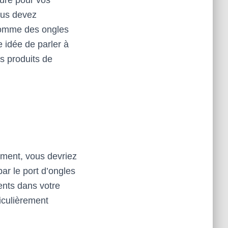
cure pour vos
ous devez
comme des ongles
idée de parler à
es produits de
ement, vous devriez
ar le port d’ongles
ents dans votre
iculièrement