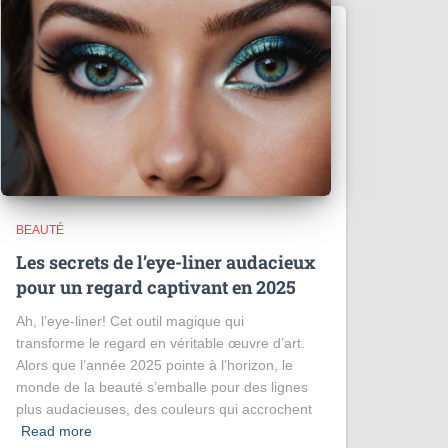
BEAUTÉ
Les secrets de l’eye-liner audacieux
pour un regard captivant en 2025
Ah, l’eye-liner! Cet outil magique qui
transforme le regard en véritable œuvre d’art.
Alors que l’année 2025 pointe à l’horizon, le
monde de la beauté s’emballe pour des lignes
plus audacieuses, des couleurs qui accrochent
Read more