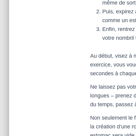
même de sortir
Puis, expirez
comme un est
Enfin, rentrez
votre nombril t
Au début, visez à 
exercice, vous voud
secondes à chaque
Ne laissez pas votr
longues – prenez de
du temps, passez à 
Non seulement le fai
la création d’une r
estomac sera vide.