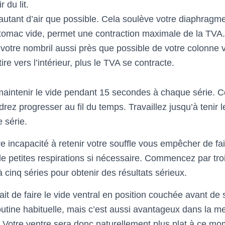
 du lit.
 autant d’air que possible. Cela soulève votre diaphragm
omac vide, permet une contraction maximale de la TVA.
 votre nombril aussi près que possible de votre colonne v
ire vers l’intérieur, plus le TVA se contracte.
maintenir le vide pendant 15 secondes à chaque série. 
rez progresser au fil du temps. Travaillez jusqu’à tenir 
 série.
e incapacité à retenir votre souffle vous empêcher de fai
 petites respirations si nécessaire. Commencez par trois 
cinq séries pour obtenir des résultats sérieux.
t de faire le vide ventral en position couchée avant de sort
outine habituelle, mais c’est aussi avantageux dans la m
 Votre ventre sera donc naturellement plus plat à ce mo