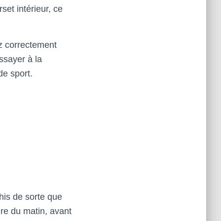
set intérieur, ce
z correctement
ssayer à la
de sport.
his de sorte que
ure du matin, avant