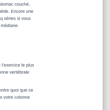
’estomac couché,
pède. Encore une
nq séries si vous
n médiane.
l’exercice le plus
lonne vertébrale
ontre quoi que ce
rs votre colonne