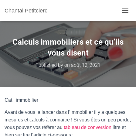
Chantal Petitclerc
TOGGL
Calculs immobiliers et ce qu’ils
vous disent
Published by
on
août 12, 2021
Cat : immobilier
Avant de vous la lancer dans l’immobilier il y a quelques
mesures et calculs à connaitre ! Si vous êtes un peu perdu,
vous pouvez vos référer au
tableau de conversion
litre et
bien sur lire l’article ci-dessous :