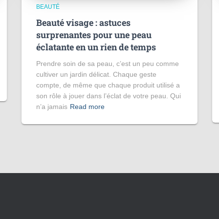
BEAUTÉ
Beauté visage : astuces
surprenantes pour une peau
éclatante en un rien de temps
Prendre soin de sa peau, c’est un peu comme
cultiver un jardin délicat. Chaque geste
compte, de même que chaque produit utilisé a
son rôle à jouer dans l’éclat de votre peau. Qui
n’a jamais
Read more