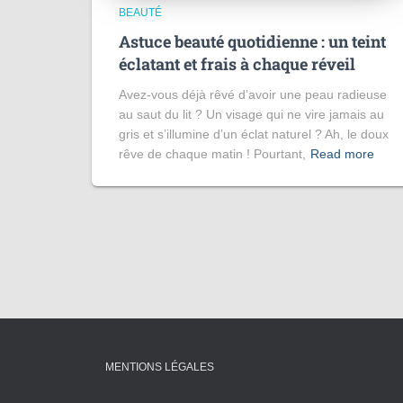
BEAUTÉ
Astuce beauté quotidienne : un teint
éclatant et frais à chaque réveil
Avez-vous déjà rêvé d’avoir une peau radieuse
au saut du lit ? Un visage qui ne vire jamais au
gris et s’illumine d’un éclat naturel ? Ah, le doux
rêve de chaque matin ! Pourtant,
Read more
MENTIONS LÉGALES