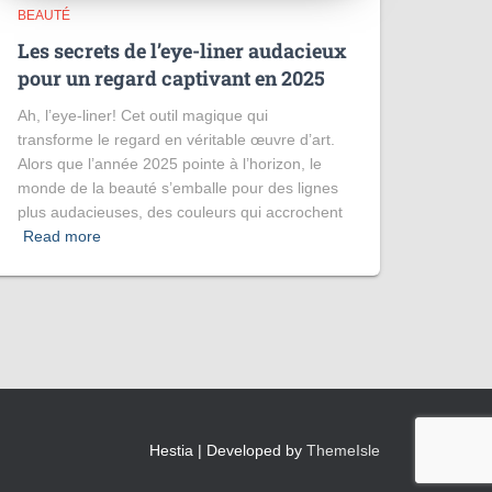
BEAUTÉ
Les secrets de l’eye-liner audacieux
pour un regard captivant en 2025
Ah, l’eye-liner! Cet outil magique qui
transforme le regard en véritable œuvre d’art.
Alors que l’année 2025 pointe à l’horizon, le
monde de la beauté s’emballe pour des lignes
plus audacieuses, des couleurs qui accrochent
Read more
Hestia | Developed by
ThemeIsle