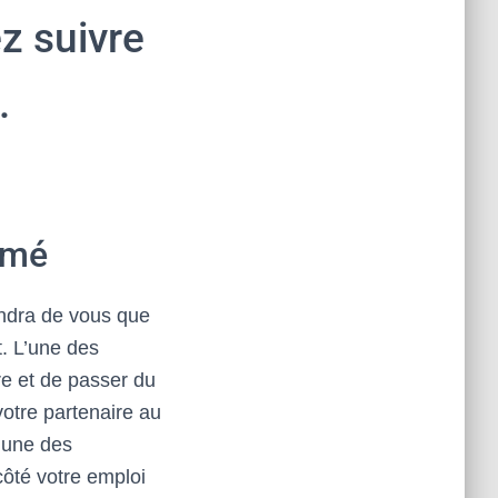
z suivre
n.
imé
ndra de vous que
. L’une des
re et de passer du
otre partenaire au
l’une des
 côté votre emploi