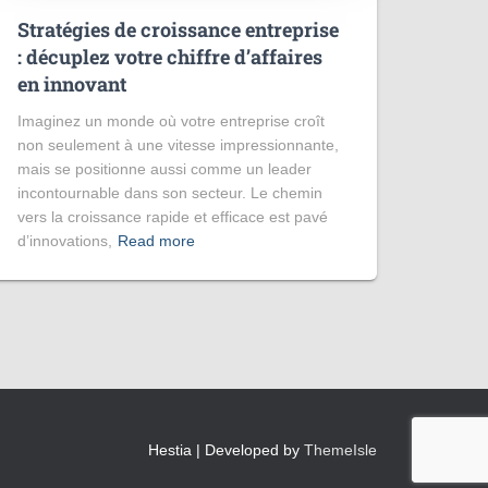
Stratégies de croissance entreprise
: décuplez votre chiffre d’affaires
en innovant
Imaginez un monde où votre entreprise croît
non seulement à une vitesse impressionnante,
mais se positionne aussi comme un leader
incontournable dans son secteur. Le chemin
vers la croissance rapide et efficace est pavé
d’innovations,
Read more
Hestia | Developed by
ThemeIsle