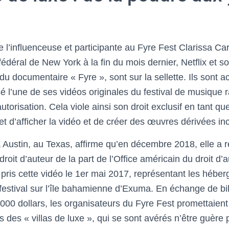
ue l’influenceuse et participante au Fyre Fest Clarissa 
fédéral de New York à la fin du mois dernier, Netflix et s
u documentaire « Fyre », sont sur la sellette. Ils sont a
é l’une de ses vidéos originales du festival de musique ra
orisation. Cela viole ainsi son droit exclusif en tant que 
et d’afficher la vidéo et de créer des œuvres dérivées inc
Austin, au Texas, affirme qu’en décembre 2018, elle a 
roit d’auteur de la part de l’Office américain du droit d’
a pris cette vidéo le 1er mai 2017, représentant les héb
u festival sur l’île bahamienne d’Exuma. En échange de bil
 000 dollars, les organisateurs du Fyre Fest promettaien
des « villas de luxe », qui se sont avérés n’être guère 