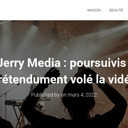
MAISON
BEAUTÉ
 Jerry Media : poursuivis
rétendument volé la vid
Published by
on
mars 4, 2022