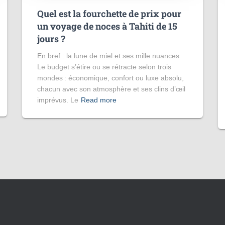
Quel est la fourchette de prix pour
un voyage de noces à Tahiti de 15
jours​ ?
En bref : la lune de miel et ses mille nuances
Le budget s’étire ou se rétracte selon trois
mondes : économique, confort ou luxe absolu,
chacun avec son atmosphère et ses clins d’œil
imprévus. Le
Read more