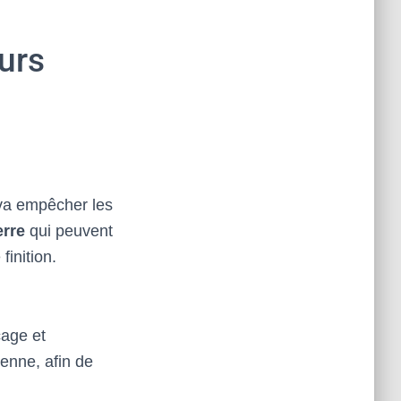
eurs
 va empêcher les
erre
qui peuvent
finition.
çage et
enne, afin de