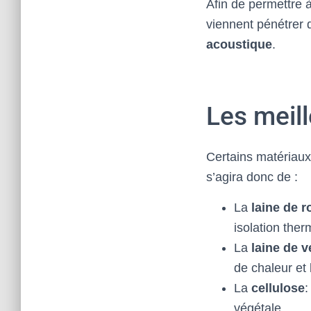
Afin de permettre à
viennent pénétrer
acoustique
.
Les meil
Certains matériaux 
s’agira donc de :
La
laine de 
isolation ther
La
laine de v
de chaleur et 
La
cellulose
:
végétale.