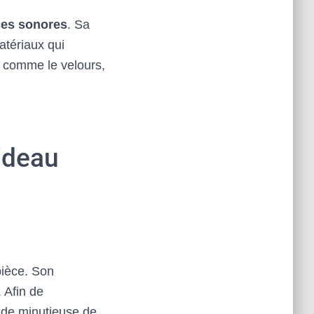
ces sonores
. Sa
atériaux qui
ge comme le velours,
rideau
ièce. Son
. Afin de
tude minutieuse de