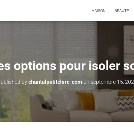
MAISON
BEAUTÉ
es options pour isoler so
ublished by
chantalpetitclerc_com
on
septembre 15, 20