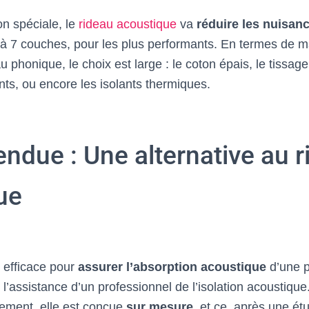
n spéciale, le
rideau acoustique
va
réduire les nuisan
 à 7 couches, pour les plus performants. En termes de m
 phonique, le choix est large : le coton épais, le tissa
nts, ou encore les isolants thermiques.
tendue : Une alternative au 
ue
 efficace pour
assurer l’absorption acoustique
d’une p
t l’assistance d’un professionnel de l’isolation acoustique
tement, elle est conçue
sur mesure
, et ce, après une é