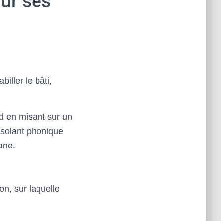
our ses
biller le bâti,
nd en misant sur un
isolant phonique
ane.
on, sur laquelle