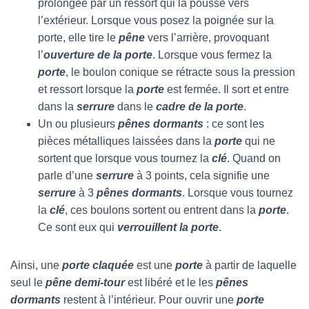
prolongée par un ressort qui la pousse vers
l’extérieur. Lorsque vous posez la poignée sur la
porte, elle tire le
pêne
vers l’arrière, provoquant
l’
ouverture de la porte
. Lorsque vous fermez la
porte
, le boulon conique se rétracte sous la pression
et ressort lorsque la
porte
est fermée. Il sort et entre
dans la
serrure
dans le
cadre de la porte
.
Un ou plusieurs
pênes dormants
: ce sont les
pièces métalliques laissées dans la
porte
qui ne
sortent que lorsque vous tournez la
clé
. Quand on
parle d’une
serrure
à 3 points, cela signifie une
serrure
à 3
pênes dormants
. Lorsque vous tournez
la
clé
, ces boulons sortent ou entrent dans la
porte
.
Ce sont eux qui
verrouillent la porte
.
Ainsi, une
porte claquée
est une
porte
à partir de laquelle
seul le
pêne demi-tour
est libéré et le les
pênes
dormants
restent à l’intérieur. Pour ouvrir une
porte