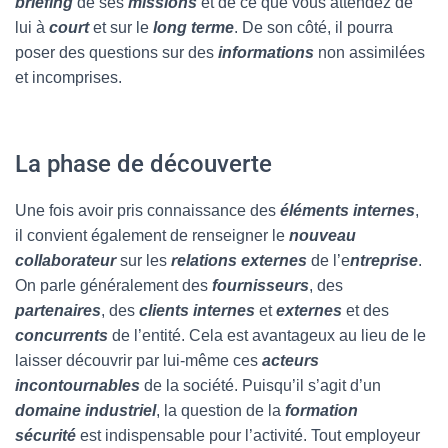
briefing
de ses
missions
et de ce que vous attendez de
lui à
court
et sur le
long terme
. De son côté, il pourra
poser des questions sur des
informations
non assimilées
et incomprises.
La phase de découverte
Une fois avoir pris connaissance des
éléments internes
,
il convient également de renseigner le
nouveau
collaborateur
sur les
relations externes
de l’e
ntreprise
.
On parle généralement des
fournisseurs
, des
partenaires
, des
clients internes
et
externes
et des
concurrents
de l’entité. Cela est avantageux au lieu de le
laisser découvrir par lui-même ces
acteurs
incontournables
de la société. Puisqu’il s’agit d’un
domaine industriel
, la question de la
formation
sécurité
est indispensable pour l’activité. Tout employeur